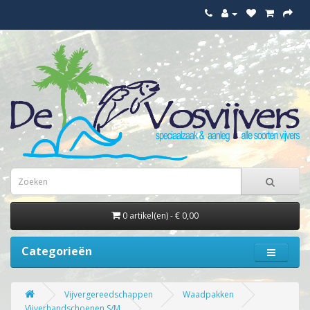
0 artikel(en) - € 0,00
Categorieën
Vijvergereedschappen
Waadpakken
Vijverhandschoenen S/M