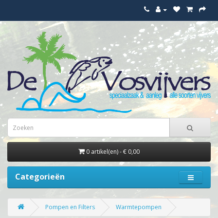
0 artikel(en) - € 0,00
Categorieën
Pompen en Filters
Warmtepompen