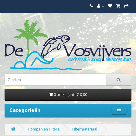
0 artikel(en) - € 0,00
Categorieën
Pompen en Filters
Filtermateriaal