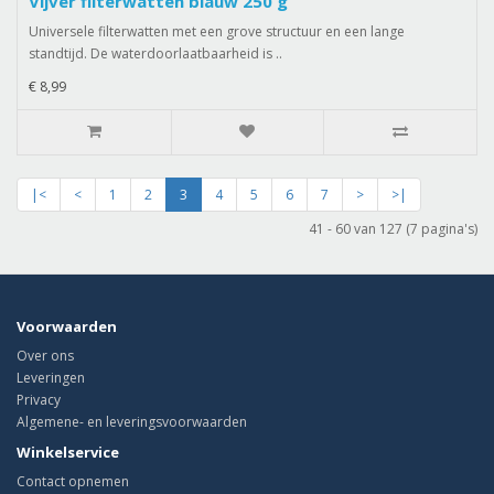
Vijver filterwatten blauw 250 g
Universele filterwatten met een grove structuur en een lange
standtijd. De waterdoorlaatbaarheid is ..
€ 8,99
|<
<
1
2
3
4
5
6
7
>
>|
41 - 60 van 127 (7 pagina's)
Voorwaarden
Over ons
Leveringen
Privacy
Algemene- en leveringsvoorwaarden
Winkelservice
Contact opnemen