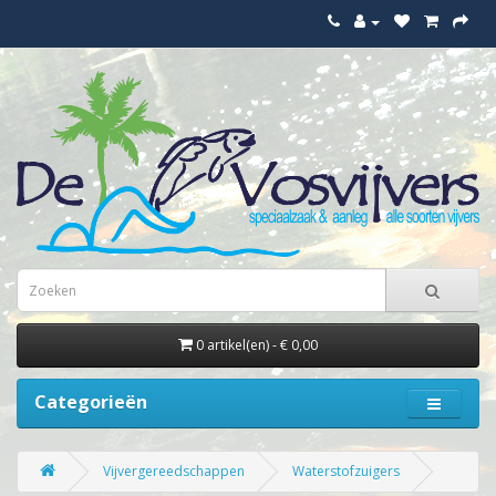
0 artikel(en) - € 0,00
Categorieën
Vijvergereedschappen
Waterstofzuigers