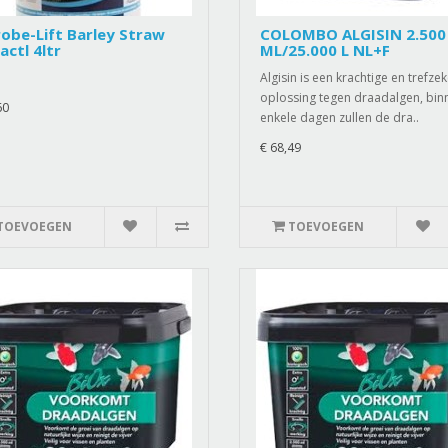
obe-Lift Barley Straw
COLOMBO ALGISIN 2.500
actl 4ltr
ML/25.000 L NL+F
Algisin is een krachtige en trefze
oplossing tegen draadalgen, bin
60
enkele dagen zullen de dra..
€ 68,49
TOEVOEGEN
TOEVOEGEN