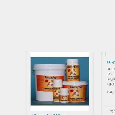
LG-
DE B
LAST
langd
PENAC
€ 46,