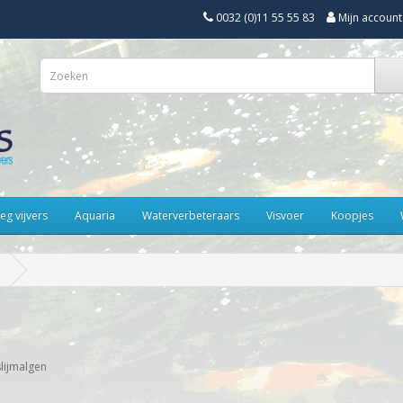
0032 (0)11 55 55 83
Mijn account
eg vijvers
Aquaria
Waterverbeteraars
Visvoer
Koopjes
lijmalgen