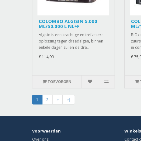
COLOMBO ALGISIN 5.000
COL
ML/50.000 L NL+F
ML/
Algisin is een krachtige en trefzekere
BiOx 
oplossing tegen draadalgen, binnen
zuurs
enkele dagen zullen de dra..
in co
€ 114,99
€ 75,
TOEVOEGEN
1
2
>
>|
Voorwaarden
Winkels
Over ons
Contact