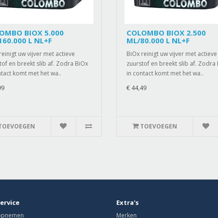
OMBO BIOX 5.000
COLOMBO BIOX 2.500
160.000 L NL+F
ML/80.000 L NL+F
reinigt uw vijver met actieve
BiOx reinigt uw vijver met actieve
tof en breekt slib af. Zodra BiOx
zuurstof en breekt slib af. Zodra
ntact komt met het wa..
in contact komt met het wa..
99
€ 44,49
TOEVOEGEN
TOEVOEGEN
ervice
Extra's
 opnemen
Merken