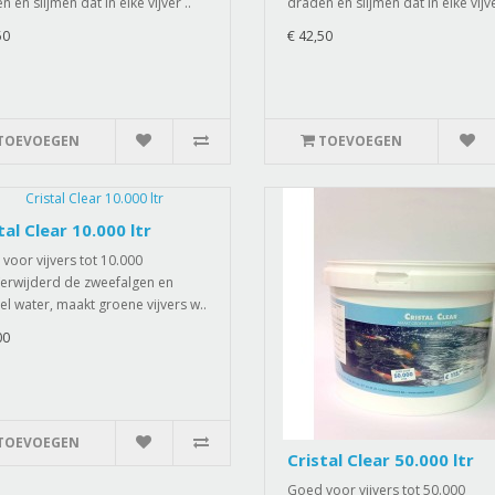
 en slijmen dat in elke vijver ..
draden en slijmen dat in elke vijve
50
€ 42,50
TOEVOEGEN
TOEVOEGEN
tal Clear 10.000 ltr
voor vijvers tot 10.000
.Verwijderd de zweefalgen en
el water, maakt groene vijvers w..
00
TOEVOEGEN
Cristal Clear 50.000 ltr
Goed voor vijvers tot 50.000