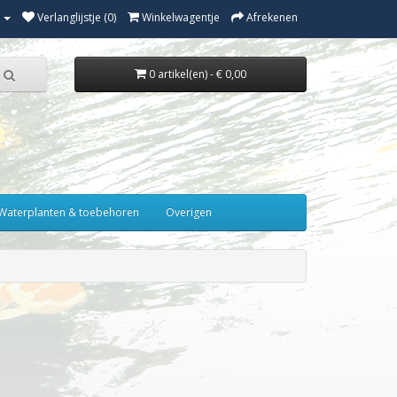
Verlanglijstje (0)
Winkelwagentje
Afrekenen
0 artikel(en) - € 0,00
Waterplanten & toebehoren
Overigen