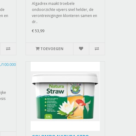
Algadrex maakt troebele
 de
ondoorzichte vijvers snel helder, de
en en
verontreinigingen klonteren samen en
dr..
€ 53,99
TOEVOEGEN
ijke
osis