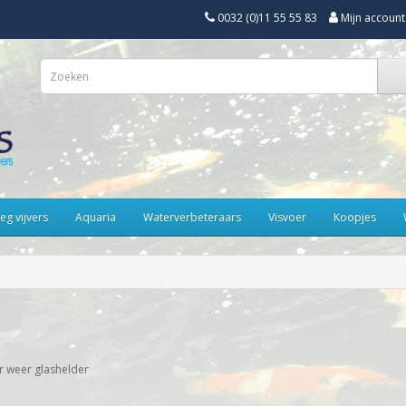
0032 (0)11 55 55 83
Mijn account
eg vijvers
Aquaria
Waterverbeteraars
Visvoer
Koopjes
er weer glashelder