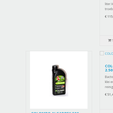
liter
troeb
€ 115
COL
2.50
Bacto
klei 
reinig
€ 51,