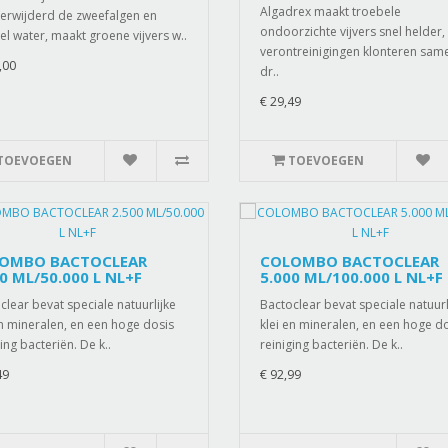
Algadrex maakt troebele
.Verwijderd de zweefalgen en
ondoorzichte vijvers snel helder,
el water, maakt groene vijvers w..
verontreinigingen klonteren sam
,00
dr..
€ 29,49
TOEVOEGEN
TOEVOEGEN
OMBO BACTOCLEAR
COLOMBO BACTOCLEAR
0 ML/50.000 L NL+F
5.000 ML/100.000 L NL+F
clear bevat speciale natuurlijke
Bactoclear bevat speciale natuurl
en mineralen, en een hoge dosis
klei en mineralen, en een hoge d
ing bacteriën. De k..
reiniging bacteriën. De k..
49
€ 92,99