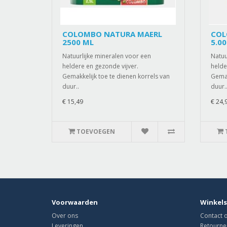
COLOMBO NATURA MAERL
COL
2500 ML
5.0
Natuurlijke mineralen voor een
Natuu
heldere en gezonde vijver.
helde
Gemakkelijk toe te dienen korrels van
Gemak
duur..
duur.
€ 15,49
€ 24,
TOEVOEGEN
Voorwaarden
Winkels
Over ons
Contact
Leveringen
Retourne