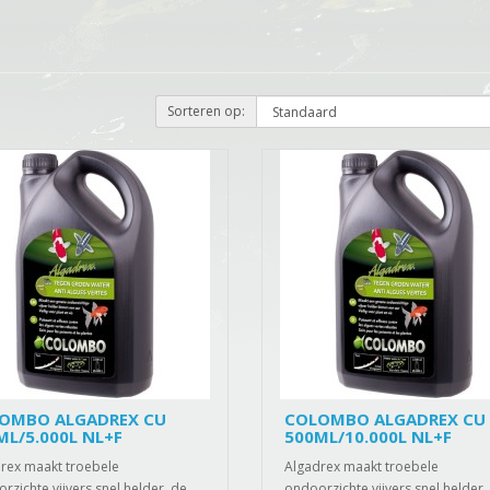
Sorteren op:
OMBO ALGADREX CU
COLOMBO ALGADREX CU
ML/5.000L NL+F
500ML/10.000L NL+F
rex maakt troebele
Algadrex maakt troebele
rzichte vijvers snel helder, de
ondoorzichte vijvers snel helder,