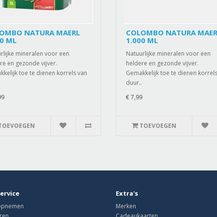
OMBO NATURA MAERL
COLOMBO NATURA MAER
00 ML
1.000 ML
rlijke mineralen voor een
Natuurlijke mineralen voor een
re en gezonde vijver.
heldere en gezonde vijver.
kelijk toe te dienen korrels van
Gemakkelijk toe te dienen korrel
.
duur..
99
€ 7,99
TOEVOEGEN
TOEVOEGEN
ervice
Extra's
 opnemen
Merken
ren
Cadeaukaarten