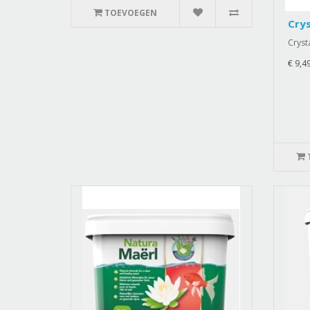
TOEVOEGEN
Crys
Crysta
€ 9,4