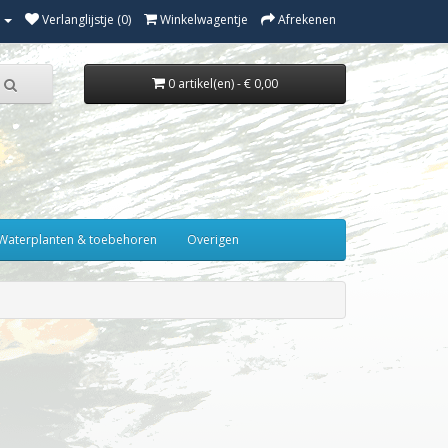
Verlanglijstje (0)
Winkelwagentje
Afrekenen
0 artikel(en) - € 0,00
Waterplanten & toebehoren
Overigen