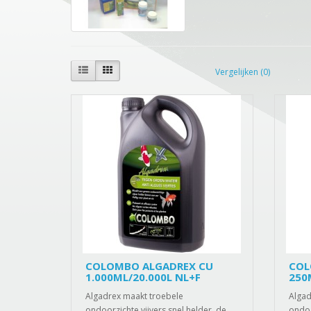
Vergelijken (0)
COLOMBO ALGADREX CU
COL
1.000ML/20.000L NL+F
250
Algadrex maakt troebele
Algad
ondoorzichte vijvers snel helder, de
ondoo