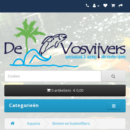
0 artikel(en) - € 0,00
Categorieën
Aquaria
Binnen-en buitenfilters