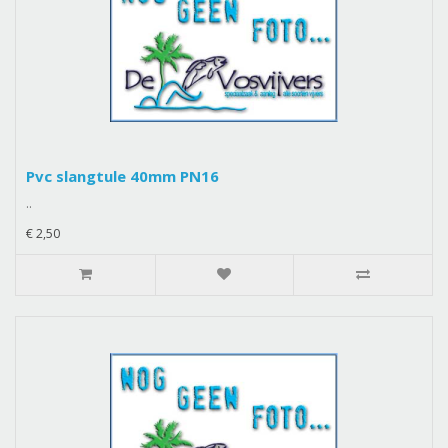
Pvc slangtule 40mm PN16
..
€ 2,50