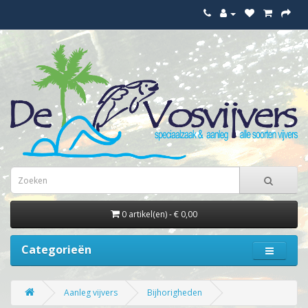
0 artikel(en) - € 0,00
Categorieën
Aanleg vijvers
Bijhorigheden