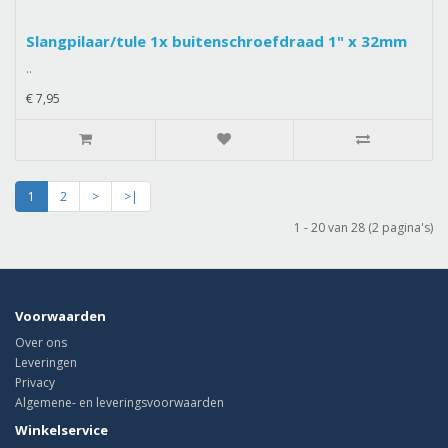
Slangpilaar/tule 1x buitenschroefdraad 1" x 32mm
..
€ 7,95
1
2
>
>|
1 - 20 van 28 (2 pagina's)
Voorwaarden
Over ons
Leveringen
Privacy
Algemene- en leveringsvoorwaarden
Winkelservice