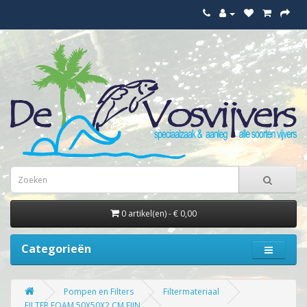
0 artikel(en) - € 0,00
Categorieën
Pompen en Filters
Filtermateriaal
FILTER FOAM 50X50X2 CM FIJN