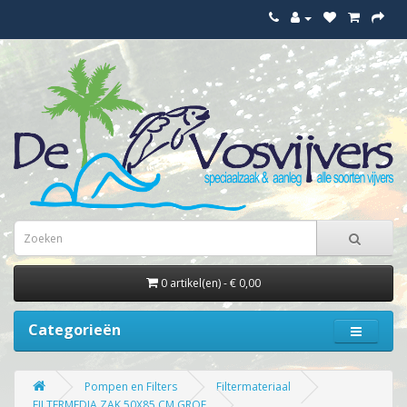
0 artikel(en) - € 0,00
Categorieën
Pompen en Filters
Filtermateriaal
FILTERMEDIA ZAK 50X85 CM GROF