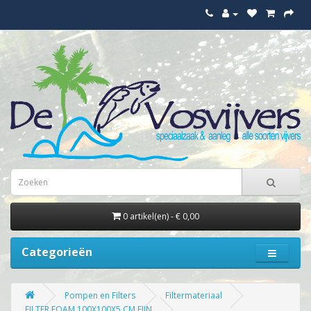
0 artikel(en) - € 0,00
Categorieën
Pompen en Filters
Filtermateriaal
FILTER FOAM 100X100X5 CM FIJN