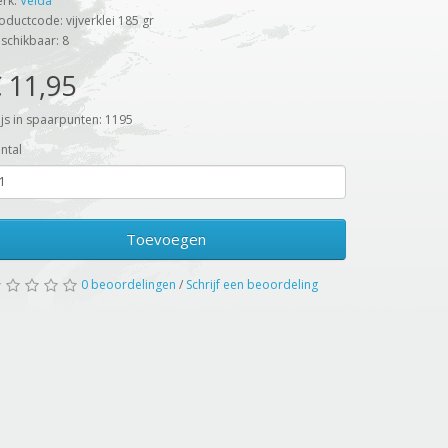
rk:
Velda
oductcode: vijverklei 185 gr
schikbaar: 8
 11,95
ijs in spaarpunten: 1195
ntal
Toevoegen
0 beoordelingen
/
Schrijf een beoordeling