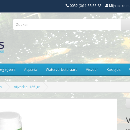
0032 (0)11 55 55 83
Mijn account
eg vijvers
Aquaria
Waterverbeteraars
Visvoer
Koopjes
n
vijverklei 185 gr