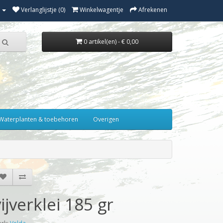
Verlanglijstje (0)
Winkelwagentje
Afrekenen
0 artikel(en) - € 0,00
Waterplanten & toebehoren
Overigen
vijverklei 185 gr