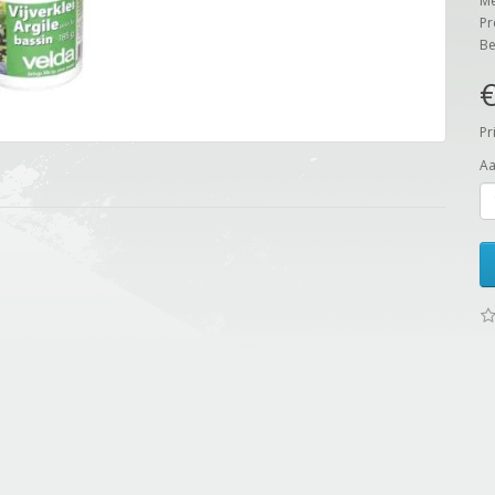
Me
Pr
Be
€
Pr
Aa