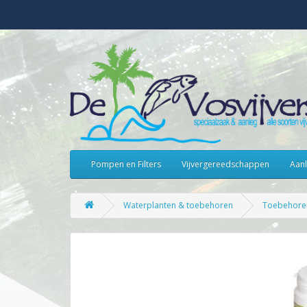
Pompen en Filters
Vijvergereedschappen
Aanl
Waterplanten & toebehoren
Toebehore