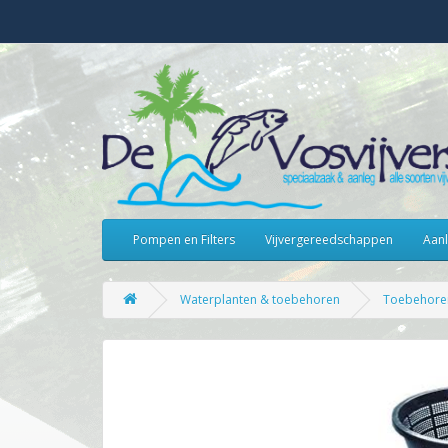
Pompen en Filters
Vijvergereedschappen
Aanl
Waterplanten & toebehoren
Toebehore