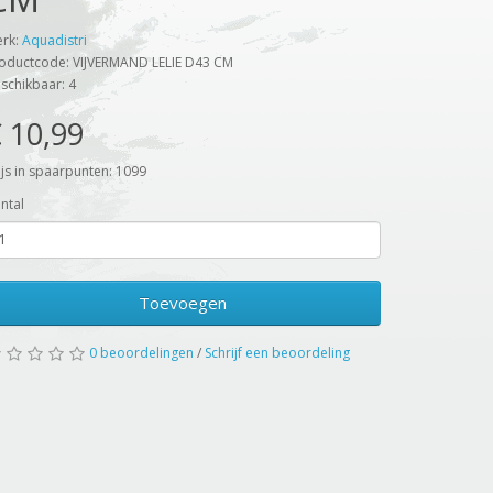
rk:
Aquadistri
oductcode: VIJVERMAND LELIE D43 CM
schikbaar: 4
 10,99
ijs in spaarpunten: 1099
ntal
Toevoegen
0 beoordelingen
/
Schrijf een beoordeling