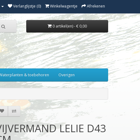
Verlanglijstje (0)
Winkelwagentje
Afrekenen
0 artikel(en) - € 0,00
Waterplanten & toebehoren
Overigen
VIJVERMAND LELIE D43
CM