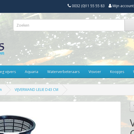
0032 (0)11 55 55 83
Mijn account
eg vijvers
Aquaria
Waterverbeteraars
Visvoer
Koopjes
n
VIJVERMAND LELIE D43 CM