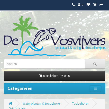
0 artikel(en) - € 0,00
Categorieën
Waterplanten & toebehoren
Toebehoren
Drijfring Los